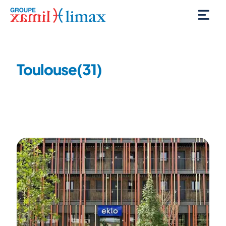
HÔTEL EKLO
Toulouse(31)
Type de chantier
: Tertiaire
Neuf