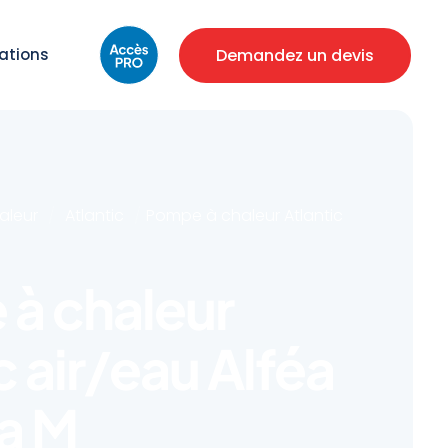
Demandez un devis
sations
aleur
/
Atlantic
/
Pompe à chaleur Atlantic
M
à chaleur
c air/eau Alféa
a M