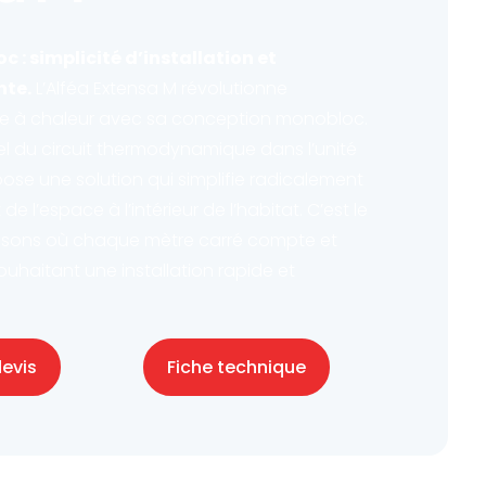
 : simplicité d’installation et
nte.
L’Alféa Extensa M révolutionne
e à chaleur avec sa conception monobloc.
el du circuit thermodynamique dans l’unité
opose une solution qui simplifie radicalement
de l’espace à l’intérieur de l’habitat. C’est le
aisons où chaque mètre carré compte et
ouhaitant une installation rapide et
evis
Fiche technique