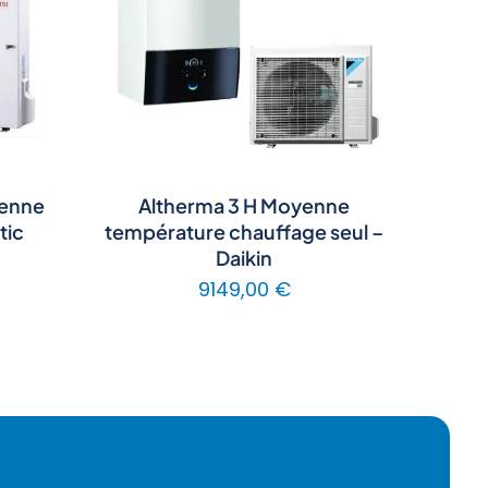
yenne
Altherma 3 H Moyenne
tic
température chauffage seul –
Daikin
9149,00
€