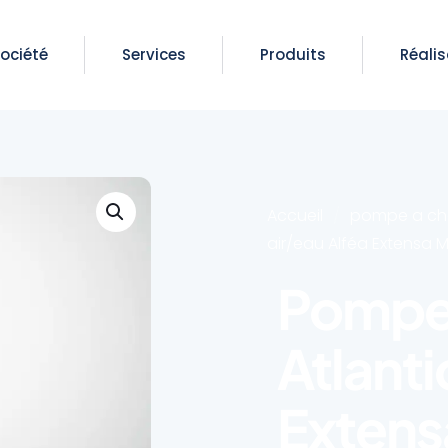
Société
Services
Produits
Réali
Accueil
/
pompe a ch
air/eau Alféa Extensa 
Pompe 
Atlanti
Extens