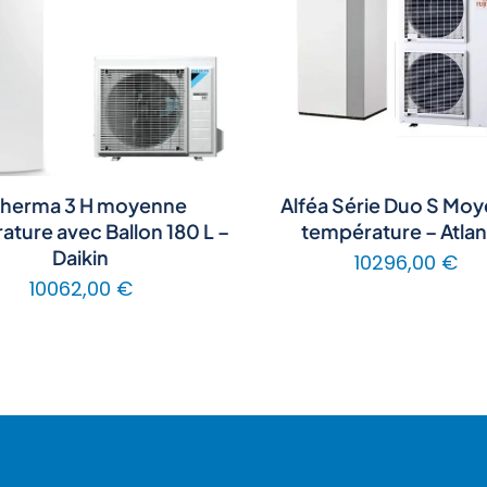
therma 3 H moyenne
Alféa Série Duo S Mo
ture avec Ballon 180 L –
température – Atlan
Daikin
10296,00
€
10062,00
€