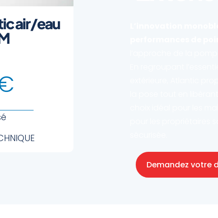
ic air/eau
L’innovation monobloc
 M
performances de poi
l’approche de la pomp
En regroupant l’essenti
€
extérieure, Atlantic pr
la pose tout en libérant 
choix idéal pour les m
sé
pour les propriétaires s
sécurisée.
ECHNIQUE
Demandez votre d